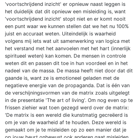
'voortschrijdend inzicht' er opnieuw naast leggen is
het duidelijk dat dit opnieuw een misleiding is, want
'voortschrijdend inzicht' stopt niet en er komt nooit
een punt waar we kunnen stellen dat we het nu 100%
juist en accuraat weten. Uiteindelijk is waarheid
volgens mij iets wat uit samenwerking van logica met
het verstand met het aanvoelen met het hart (innerlijk
spiritueel weten) kan komen. De mensen in controle
weten dit en passen dit toe in hun voordeel en in het
nadeel van de massa. De massa heeft niet door dat dit
gaande is, want ze is emotioneel geladen met de
negatieve energie van de propaganda. Dat is één van
de verschijningsvormen van de matrix zoals uitgelegt
in de presentatie 'The art of living'. Om nog even op te
frissen ziehier wat toen gezegd werd over de matrix:
'De matrix is een wereld die kunstmatig gecreëerd is
om je van de waarheid af te houden. Deze wereld is
gemaakt om je te misleiden op zo een manier dat je
op jouw beurt onbewust ook anderen gaat misleiden