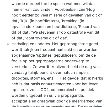
waarde oordeel toe te spelen wat men wil dat
men er van zou vinden. Voorbeelden zijn 'Nog
nooit eerder zo veel miserie of gevallen van dit of
dat', 'kijk' (in hoofdletters), ‘breaking’ (in
opvallende kleuren en hoofdletters), 'Record van
dit of dat', 'We stevenen af op catastrofe van dit
of dat', 'controverse dit of dat'.
Herhaling en updates. Het gepropageerde goed
wordt talrijk en frequent herhaald en er worden
zogenaamde 'updates' gepubliceerd om de de
focus op het gepropageerde onderwerp te
versterken. Zo wordt er bijvoorbeeld de dag van
vandaag talrijk bericht over natuurrampen,
droogtes, stormen, enz, ... Het gevoel dat ik hierbij
heb is dat basis natuurelementen voor het leven
op aarde, zoals CO2, commercieel en politiek
worden uitgebuit en er, via propaganda,
acceptatie en draagvlak door de meerderheid van
de bevolking voor opgewekt wordt. De voordelen